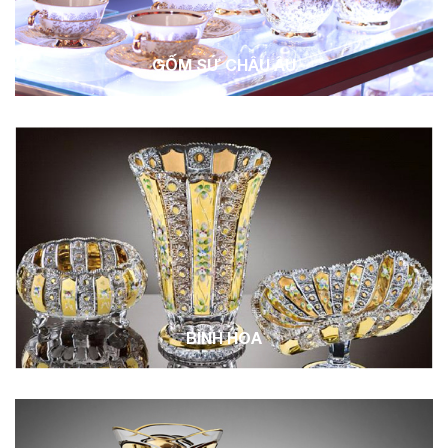
GỐM SỨ CHÂU ÂU
BÌNH HOA