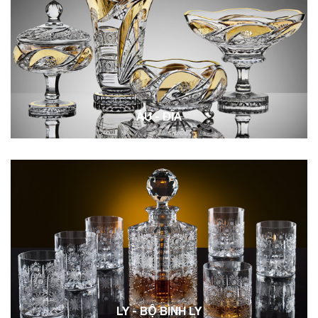
ÂU - ĐĨA
LY - BỘ BÌNH LY